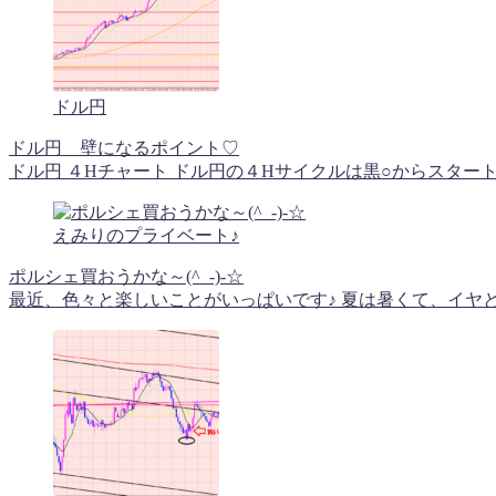
ドル円
ドル円 壁になるポイント♡
ドル円 ４Hチャート ドル円の４Hサイクルは黒○からスタート
えみりのプライベート♪
ポルシェ買おうかな～(^_-)-☆
最近、色々と楽しいことがいっぱいです♪ 夏は暑くて、イヤと思う