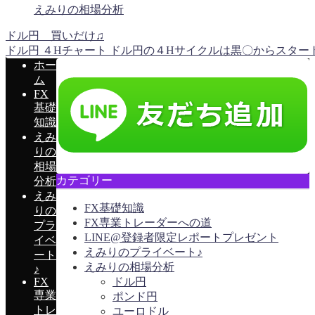
えみりの相場分析
ドル円 買いだけ♫
ドル円 ４Hチャート ドル円の４Hサイクルは黒〇からスタートし
ホー
ム
FX
基礎
知識
えみ
りの
相場
カテゴリー
分析
えみ
FX基礎知識
りの
FX専業トレーダーへの道
プラ
LINE@登録者限定レポートプレゼント
イベ
えみりのプライベート♪
ート
えみりの相場分析
♪
FX
ドル円
専業
ポンド円
トレ
ユーロドル