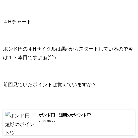
４Hチャート
ポンド円の４Hサイクル
は
黒○
か
らスタートしているので今
は１７
本目ですよぉ(^^♪
前回見ていたポイントは覚えていますか？
ポンド円 短期のポイント♡
2022.06.29